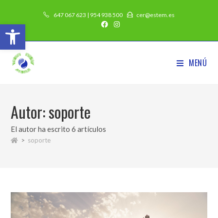
647 067 623 | 954 938 500
cer@estem.es
Abrir barra de herramientas
MENÚ
Autor:
soporte
El autor ha escrito 6 artículos
>
soporte