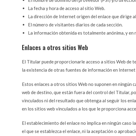
El nombre de dominio del proveedor (PSI) y/o dirección 
La fecha y hora de acceso al sitio Web.
La dirección de Internet origen del enlace que dirige a
El número de visitantes diarios de cada sección.
La información obtenida es totalmente anónima, y en n
Enlaces a otros sitios Web
El Titular puede proporcionarle acceso a sitios Web de t
la existencia de otras fuentes de información en Internet
Estos enlaces a otros sitios Web no suponen en ningún c
web de destino, que están fuera del control del Titular, p
vinculados ni del resultado que obtenga al seguir los enla
en los sitios web vinculados a los que le proporciona acc
El establecimiento del enlace no implica en ningún caso la 
el que se establezca el enlace, ni la aceptación o aprobac