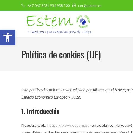
647 067 623 | 954 938 500
cer@estem.es
Abrir barra de herramientas
Política de cookies (UE)
Esta política de cookies fue actualizada por última vez el 5 de agos
Espacio Económico Europeo y Suiza.
1. Introducción
Nuestra web,
https://www.estem.es
(en adelante: «la web») 
comodidad, todas las tecnologías se denominan «cookies»). 