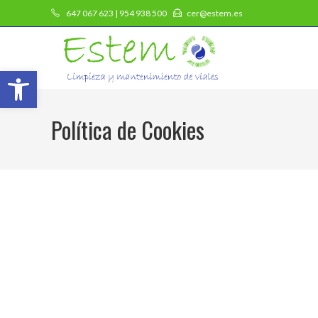
647 067 623 | 954 938 500
cer@estem.es
Abrir barra de herramientas
Política de Cookies