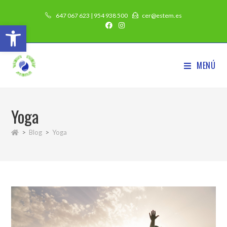
647 067 623 | 954 938 500
cer@estem.es
Abrir barra de herramientas
MENÚ
Yoga
>
Blog
>
Yoga